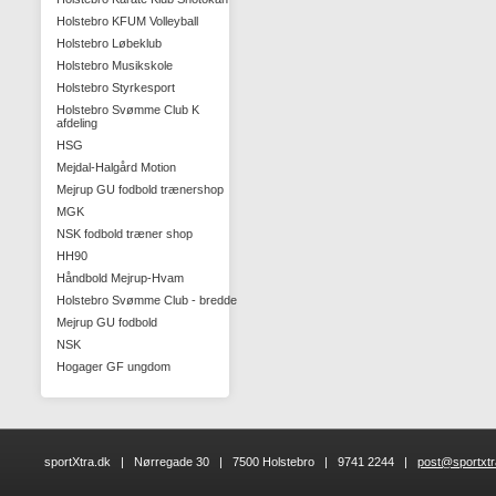
Holstebro KFUM Volleyball
Holstebro Løbeklub
Holstebro Musikskole
Holstebro Styrkesport
Holstebro Svømme Club K
afdeling
HSG
Mejdal-Halgård Motion
Mejrup GU fodbold trænershop
MGK
NSK fodbold træner shop
HH90
Håndbold Mejrup-Hvam
Holstebro Svømme Club - bredde
Mejrup GU fodbold
NSK
Hogager GF ungdom
sportXtra.dk | Nørregade 30 | 7500 Holstebro | 9741 2244 |
post@sportxtr