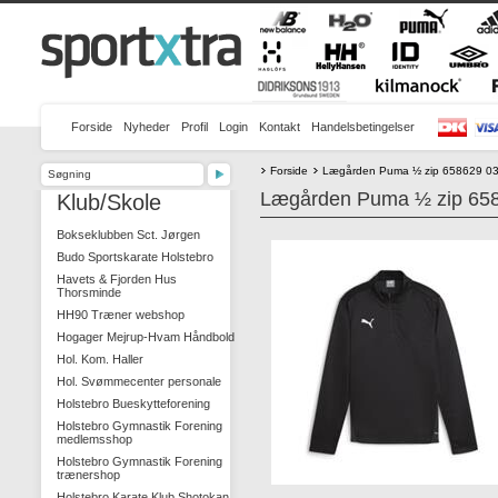
Forside
Nyheder
Profil
Login
Kontakt
Handelsbetingelser
Forside
Lægården Puma ½ zip 658629 0
Lægården Puma ½ zip 65
Klub/Skole
Bokseklubben Sct. Jørgen
Budo Sportskarate Holstebro
Havets & Fjorden Hus
Thorsminde
HH90 Træner webshop
Hogager Mejrup-Hvam Håndbold
Hol. Kom. Haller
Hol. Svømmecenter personale
Holstebro Bueskytteforening
Holstebro Gymnastik Forening
medlemsshop
Holstebro Gymnastik Forening
trænershop
Holstebro Karate Klub Shotokan