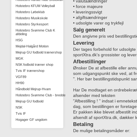
• valutaændringer
Holstebro KFUM Volleyball
• force majeure
• leveringssvigt
Holstebro Løbeklub
• afgiftsændringer
Holstebro Musikskole
• udsolgte varer og trykfejl
Holstebro Styrkesport
Salg generelt
Holstebro Svømme Club K
afdeling
Den angivne pris ved bestillingst
HSG
Levering
Mejdal-Halgård Motion
Der tages forbehold for udsolgte
Mejrup GU fodbold trænershop
sportXtra.dk's grossister og leve
MGK
Afbestillinger
NSK fodbold træner shop
Ønsker De at afbestille eller annu
Tvis IF trænershop
som udgangspunkt ske ved, at fr
VGF89
". Her bør bestillingstidspunkt 
HH90
Håndbold Mejrup-Hvam
Har De modtaget en ordrebekræfte
Holstebro Svømme Club - bredde
afsender med teksten
"Afbestilling ! " indsat i emnetek
Mejrup GU fodbold
dag, som bestillingen er foretage
NSK
Er pakken ikke blevet afbestilt 
Tvis IF
afsendt af sportXtra.dk, dækker
Hogager GF ungdom
Betaling
De mulige betalingsmåder er: