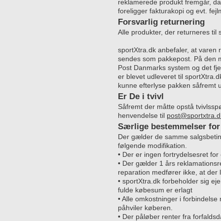
reklamerede produkt fremgår, da va
foreligger fakturakopi og evt. fe
Forsvarlig returnering
Alle produkter, der returneres til
sportXtra.dk anbefaler, at varen
sendes som pakkepost. På den må
Post Danmarks system og det fje
er blevet udleveret til sportXtra.
kunne efterlyse pakken såfremt u
Er De i tvivl
Såfremt der måtte opstå tvivlsspø
henvendelse til
post@sportxtra.d
Særlige bestemmelser for
Der gælder de samme salgsbetin
følgende modifikation.
• Der er ingen fortrydelsesret fo
• Der gælder 1 års reklamationsre
reparation medfører ikke, at der
• sportXtra.dk forbeholder sig eje
fulde købesum er erlagt
• Alle omkostninger i forbindel
påhviler køberen.
• Der påløber renter fra forfal