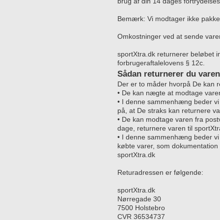
brug af din 14 dages fortrydelses
Bemærk: Vi modtager ikke pakker
Omkostninger ved at sende varen 
sportXtra.dk returnerer beløbet
forbrugeraftalelovens § 12c.
Sådan returnerer du varen
Der er to måder hvorpå De kan r
• De kan nægte at modtage varen
• I denne sammenhæng beder v
på, at De straks kan returnere var
• De kan modtage varen fra post
dage, returnere varen til sportXtr
• I denne sammenhæng beder vi 
købte varer, som dokumentation f
sportXtra.dk
Returadressen er følgende:
sportXtra.dk
Nørregade 30
7500 Holstebro
CVR 36534737