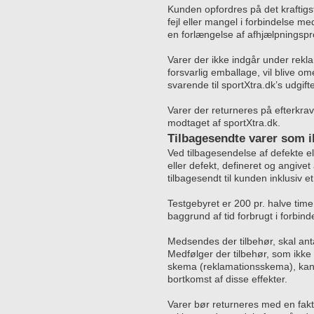
Kunden opfordres på det kraftigst
fejl eller mangel i forbindelse m
en forlængelse af afhjælpningspr
Varer der ikke indgår under rekl
forsvarlig emballage, vil blive o
svarende til sportXtra.dk’s udgift
Varer der returneres på efterkr
modtaget af sportXtra.dk.
Tilbagesendte varer som ik
Ved tilbagesendelse af defekte elle
eller defekt, defineret og angivet
tilbagesendt til kunden inklusiv et
Testgebyret er 200 pr. halve tim
baggrund af tid forbrugt i forbind
Medsendes der tilbehør, skal ant
Medfølger der tilbehør, som ikk
skema (reklamationsskema), kan s
bortkomst af disse effekter.
Varer bør returneres med en fakt