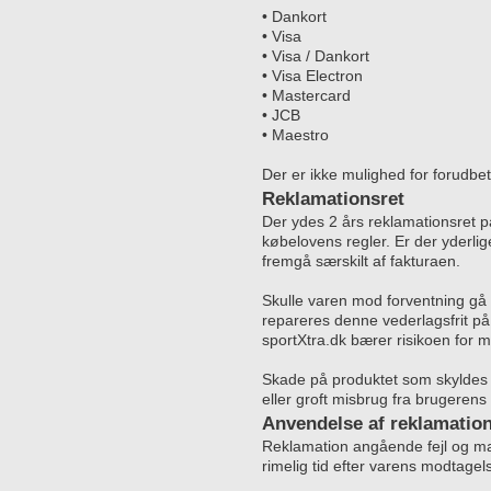
• Dankort
• Visa
• Visa / Dankort
• Visa Electron
• Mastercard
• JCB
• Maestro
Der er ikke mulighed for forudbet
Reklamationsret
Der ydes 2 års reklamationsret p
købelovens regler. Er der yderlige
fremgå særskilt af fakturaen.
Skulle varen mod forventning gå 
repareres denne vederlagsfrit på
sportXtra.dk bærer risikoen for 
Skade på produktet som skyldes be
eller groft misbrug fra brugerens
Anvendelse af reklamation
Reklamation angående fejl og ma
rimelig tid efter varens modtagel