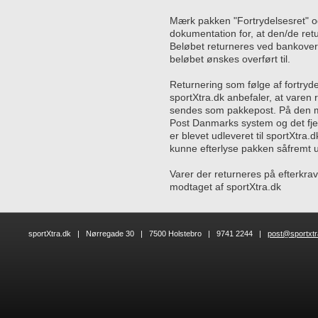
Mærk pakken "Fortrydelsesret" o
dokumentation for, at den/de ret
Beløbet returneres ved bankove
beløbet ønskes overført til.
Returnering som følge af fortryd
sportXtra.dk anbefaler, at varen
sendes som pakkepost. På den må
Post Danmarks system og det fje
er blevet udleveret til sportXtra.
kunne efterlyse pakken såfremt u
Varer der returneres på efterkr
modtaget af sportXtra.dk
sportXtra.dk | Nørregade 30 | 7500 Holstebro | 9741 2244 |
post@sportxtr