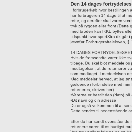
Den 14 dages fortrydelses
I forbrugerkøb hvor bestillingen a
har forbrugeren 14 dage til at m
retur, og derefter skal varen væ
tryk på ryggen eller front (Dett
med broderi kan IKKE byttes eller
tidspunkt hvor sportXtra.dk går i
jævnfør Forbrugeraftaleloven, § 1
14 DAGES FORTRYDELSESRE
Hvis de fremsendte varer ikke sv
tilbage. Du skal blot meddele os
modtagelsen, at du returnerer 
som modtaget. I meddelelsen om 
•Jeg meddeler herved, at jeg øns
gældende i forbindelse med min 
returneres, skrives her)
•Varerne er bestilt den (dato) 
•Dit navn og din adresse
Du er også velkommen til at sen
Dette sendes til nedenstående ad
Efter du har sendt ovenstående m
returnere varen til os hurtigst mu