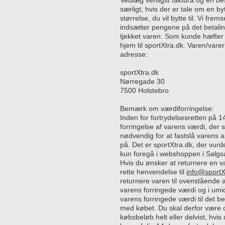
Vedlæg venligst faktura og en bes
særligt, hvis der er tale om en byt
størrelse, du vil bytte til. Vi fr
indsætter pengene på det betaling
tjekket varen. Som kunde hæfter d
hjem til sportXtra.dk. Varen/var
adresse:
sportXtra.dk
Nørregade 30
7500 Holstebro
Bemærk om værdiforringelse:
Inden for fortrydelsesretten på 1
forringelse af varens værdi, der
nødvendig for at fastslå varens
på. Det er sportXtra.dk, der vurd
kun foregå i webshoppen i Salgsaf
Hvis du ønsker at returnere en v
rette henvendelse til
info@sportX
returnere varen til ovenstående a
varens forringede værdi og i umid
varens forringede værdi til det be
med købet. Du skal derfor være 
købsbeløb helt eller delvist, hvi