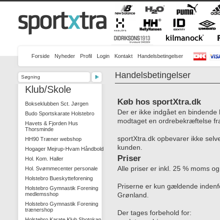
Forside
Nyheder
Profil
Login
Kontakt
Handelsbetingelser
Handelsbetingelser
Klub/Skole
Køb hos sportXtra.dk
Bokseklubben Sct. Jørgen
Der er ikke indgået en bindende 
Budo Sportskarate Holstebro
modtaget en ordrebekræftelse fra
Havets & Fjorden Hus
Thorsminde
sportXtra.dk opbevarer ikke selve
HH90 Træner webshop
kunden.
Hogager Mejrup-Hvam Håndbold
Priser
Hol. Kom. Haller
Alle priser er inkl. 25 % moms o
Hol. Svømmecenter personale
Holstebro Bueskytteforening
Priserne er kun gældende inden
Holstebro Gymnastik Forening
medlemsshop
Grønland.
Holstebro Gymnastik Forening
trænershop
Der tages forbehold for:
Holstebro Karate Klub Shotokan