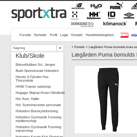
Forside
Nyheder
Profil
Login
Kontakt
Handelsbetingelser
Forside
Lægården Puma bomulds buks so
Lægården Puma bomulds b
Klub/Skole
Bokseklubben Sct. Jørgen
Budo Sportskarate Holstebro
Havets & Fjorden Hus
Thorsminde
HH90 Træner webshop
Hogager Mejrup-Hvam Håndbold
Hol. Kom. Haller
Hol. Svømmecenter personale
Holstebro Bueskytteforening
Holstebro Gymnastik Forening
medlemsshop
Holstebro Gymnastik Forening
trænershop
Holstebro Karate Klub Shotokan