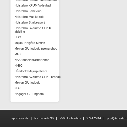
Holstebro KFUM Volleyball
Holstebro Løbeklub
Holstebro Musikskole
Holstebro Styrkesport
Holstebro Svømme Club K
afdeling
HSG
Mejdal-Halgård Motion
Mejrup GU fodbold trænershop
MGK
NSK fodbold træner shop
HH90
Håndbold Mejrup-Hvam
Holstebro Svømme Club - bredde
Mejrup GU fodbold
NSK
Hogager GF ungdom
sportXtra.dk | Nørregade 30 | 7500 Holstebro | 9741 2244 |
post@sportxtr