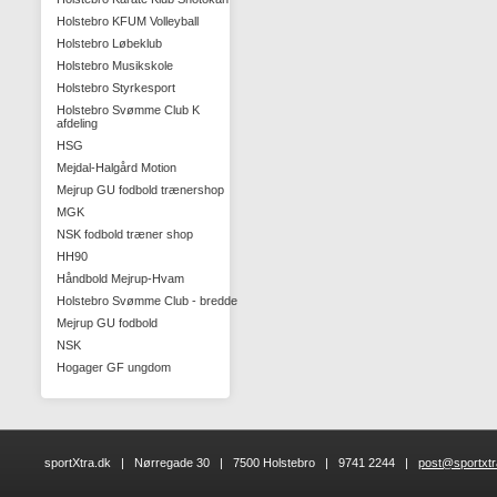
Holstebro KFUM Volleyball
Holstebro Løbeklub
Holstebro Musikskole
Holstebro Styrkesport
Holstebro Svømme Club K
afdeling
HSG
Mejdal-Halgård Motion
Mejrup GU fodbold trænershop
MGK
NSK fodbold træner shop
HH90
Håndbold Mejrup-Hvam
Holstebro Svømme Club - bredde
Mejrup GU fodbold
NSK
Hogager GF ungdom
sportXtra.dk | Nørregade 30 | 7500 Holstebro | 9741 2244 |
post@sportxtr