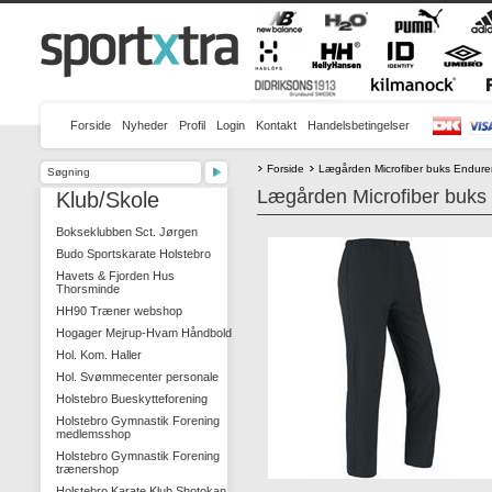
Forside
Nyheder
Profil
Login
Kontakt
Handelsbetingelser
Forside
Lægården Microfiber buks Endur
Lægården Microfiber buks
Klub/Skole
Bokseklubben Sct. Jørgen
Budo Sportskarate Holstebro
Havets & Fjorden Hus
Thorsminde
HH90 Træner webshop
Hogager Mejrup-Hvam Håndbold
Hol. Kom. Haller
Hol. Svømmecenter personale
Holstebro Bueskytteforening
Holstebro Gymnastik Forening
medlemsshop
Holstebro Gymnastik Forening
trænershop
Holstebro Karate Klub Shotokan