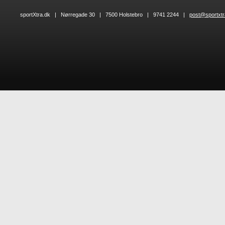
sportXtra.dk | Nørregade 30 | 7500 Holstebro | 9741 2244 |
post@sportxtr