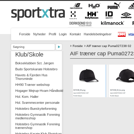
Forside
Nyheder
Profil
Login
Kontakt
Handelsbetingelser
Forside
AIF træner cap Puma027238 02
AIF træner cap Puma0272
Klub/Skole
Bokseklubben Sct. Jørgen
Budo Sportskarate Holstebro
Havets & Fjorden Hus
Thorsminde
HH90 Træner webshop
Hogager Mejrup-Hvam Håndbold
Hol. Kom. Haller
Hol. Svømmecenter personale
Holstebro Bueskytteforening
Holstebro Gymnastik Forening
medlemsshop
Holstebro Gymnastik Forening
trænershop
Holstebro Karate Klub Shotokan