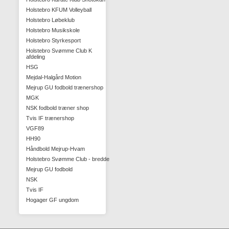
Holstebro KFUM Volleyball
Holstebro Løbeklub
Holstebro Musikskole
Holstebro Styrkesport
Holstebro Svømme Club K
afdeling
HSG
Mejdal-Halgård Motion
Mejrup GU fodbold trænershop
MGK
NSK fodbold træner shop
Tvis IF trænershop
VGF89
HH90
Håndbold Mejrup-Hvam
Holstebro Svømme Club - bredde
Mejrup GU fodbold
NSK
Tvis IF
Hogager GF ungdom